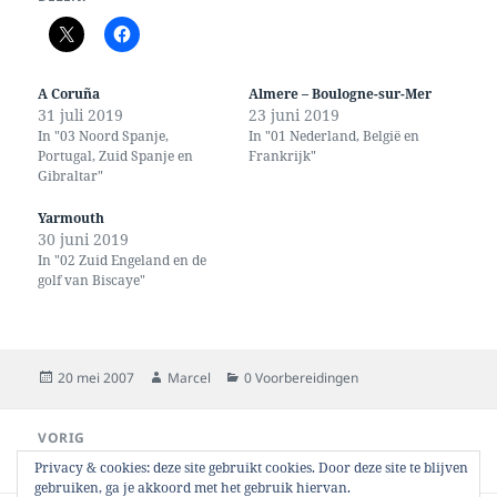
A Coruña
Almere – Boulogne-sur-Mer
31 juli 2019
23 juni 2019
In "03 Noord Spanje,
In "01 Nederland, België en
Portugal, Zuid Spanje en
Frankrijk"
Gibraltar"
Yarmouth
30 juni 2019
In "02 Zuid Engeland en de
golf van Biscaye"
Geplaatst
Auteur
Categorieën
20 mei 2007
Marcel
0 Voorbereidingen
op
Bericht
VORIG
navigatie
SSB Radio
Vorig
Privacy & cookies: deze site gebruikt cookies. Door deze site te blijven
bericht:
gebruiken, ga je akkoord met het gebruik hiervan.