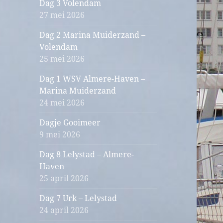
Dag 3 Volendam
27 mei 2026
Dag 2 Marina Muiderzand –
Volendam
25 mei 2026
Dag 1 WSV Almere-Haven –
Marina Muiderzand
24 mei 2026
Dagje Gooimeer
9 mei 2026
Dag 8 Lelystad – Almere-
Haven
25 april 2026
Dag 7 Urk – Lelystad
24 april 2026