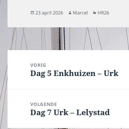
Geplaatst
Auteur
Categorieën
23 april 2026
Marcel
HR26
op
Bericht
navigatie
VORIG
Dag 5 Enkhuizen – Urk
Vorig
bericht:
VOLGENDE
Dag 7 Urk – Lelystad
Volgend
bericht: