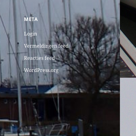
META
Login
Vermeldingen feed
Reacties feed
WordPress.org