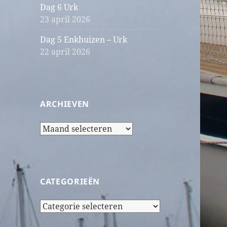
Dag 6 Urk
23 april 2026
Dag 5 Enkhuizen – Urk
22 april 2026
ARCHIEVEN
Archieven
CATEGORIEËN
Categorieën