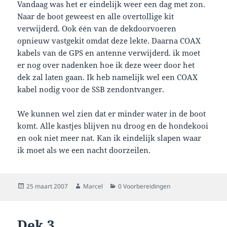
Vandaag was het er eindelijk weer een dag met zon.
Naar de boot geweest en alle overtollige kit
verwijderd. Ook één van de dekdoorvoeren
opnieuw vastgekit omdat deze lekte. Daarna COAX
kabels van de GPS en antenne verwijderd. ik moet
er nog over nadenken hoe ik deze weer door het
dek zal laten gaan. Ik heb namelijk wel een COAX
kabel nodig voor de SSB zendontvanger.
We kunnen wel zien dat er minder water in de boot
komt. Alle kastjes blijven nu droog en de hondekooi
en ook niet meer nat. Kan ik eindelijk slapen waar
ik moet als we een nacht doorzeilen.
Geplaatst
Auteur
Categorieën
25 maart 2007
Marcel
0 Voorbereidingen
op
Dek 3