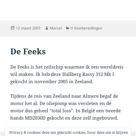
Geplaatst
Auteur
Categorieën
12 maart 2007
Marcel
0 Voorbereidingen
op
De Feeks
De Feeks is het zeilschip waarmee ik een wereldreis
wil maken. Ik heb deze Hallberg Rassy 312 Mk I
gekocht in november 2005 in Zeeland.
Tijdens de reis van Zeeland naar Almere begaf de
motor het al. De oliepomp was versleten en de
motor dus geheel “total loss”. In België een tweede
hands MD2030D gekocht en deze zelf ingebouwd.
Privacy & cookies: deze site gebruikt cookies. Door deze site te blijven