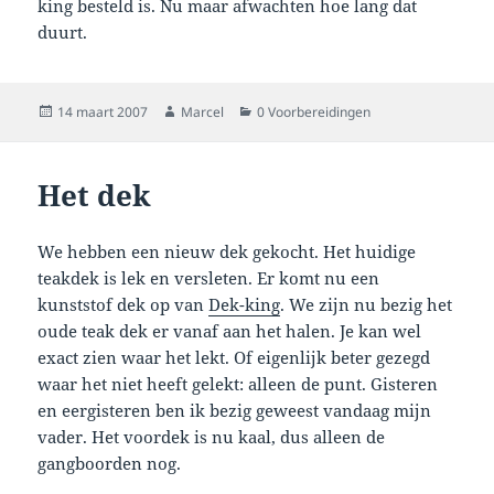
king besteld is. Nu maar afwachten hoe lang dat
duurt.
Geplaatst
Auteur
Categorieën
14 maart 2007
Marcel
0 Voorbereidingen
op
Het dek
We hebben een nieuw dek gekocht. Het huidige
teakdek is lek en versleten. Er komt nu een
kunststof dek op van
Dek-king
. We zijn nu bezig het
oude teak dek er vanaf aan het halen. Je kan wel
exact zien waar het lekt. Of eigenlijk beter gezegd
waar het niet heeft gelekt: alleen de punt. Gisteren
en eergisteren ben ik bezig geweest vandaag mijn
vader. Het voordek is nu kaal, dus alleen de
gangboorden nog.