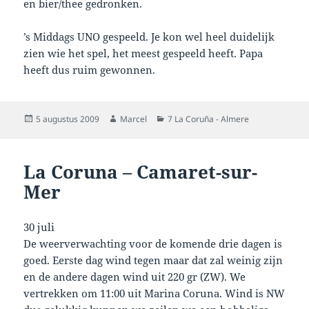
en bier/thee gedronken.
’s Middags UNO gespeeld. Je kon wel heel duidelijk
zien wie het spel, het meest gespeeld heeft. Papa
heeft dus ruim gewonnen.
Geplaatst
Auteur
Categorieën
5 augustus 2009
Marcel
7 La Coruña - Almere
op
La Coruna – Camaret-sur-
Mer
30 juli
De weerverwachting voor de komende drie dagen is
goed. Eerste dag wind tegen maar dat zal weinig zijn
en de andere dagen wind uit 220 gr (ZW). We
vertrekken om 11:00 uit Marina Coruna. Wind is NW