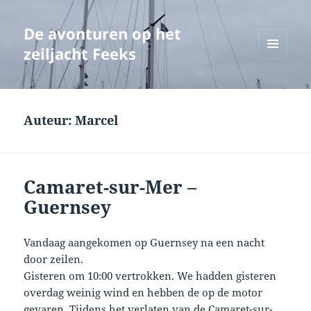
De avonturen op het
zeiljacht Feeks
MENU
EN
WIDGETS
Auteur:
Marcel
Camaret-sur-Mer –
Guernsey
Vandaag aangekomen op Guernsey na een nacht
door zeilen.
Gisteren om 10:00 vertrokken. We hadden gisteren
overdag weinig wind en hebben de op de motor
gevaren. Tijdens het verlaten van de Camaret-sur-