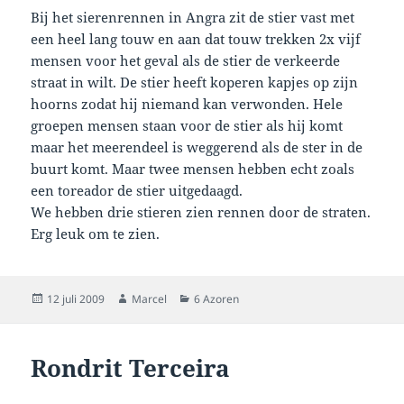
Bij het sierenrennen in Angra zit de stier vast met
een heel lang touw en aan dat touw trekken 2x vijf
mensen voor het geval als de stier de verkeerde
straat in wilt. De stier heeft koperen kapjes op zijn
hoorns zodat hij niemand kan verwonden. Hele
groepen mensen staan voor de stier als hij komt
maar het meerendeel is weggerend als de ster in de
buurt komt. Maar twee mensen hebben echt zoals
een toreador de stier uitgedaagd.
We hebben drie stieren zien rennen door de straten.
Erg leuk om te zien.
Geplaatst
Auteur
Categorieën
12 juli 2009
Marcel
6 Azoren
op
Rondrit Terceira