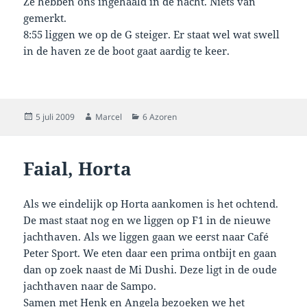
Ze hebben ons ingehaald in de nacht. Niets van
gemerkt.
8:55 liggen we op de G steiger. Er staat wel wat swell
in de haven ze de boot gaat aardig te keer.
Geplaatst
Auteur
Categorieën
5 juli 2009
Marcel
6 Azoren
op
Faial, Horta
Als we eindelijk op Horta aankomen is het ochtend.
De mast staat nog en we liggen op F1 in de nieuwe
jachthaven. Als we liggen gaan we eerst naar Café
Peter Sport. We eten daar een prima ontbijt en gaan
dan op zoek naast de Mi Dushi. Deze ligt in de oude
jachthaven naar de Sampo.
Samen met Henk en Angela bezoeken we het