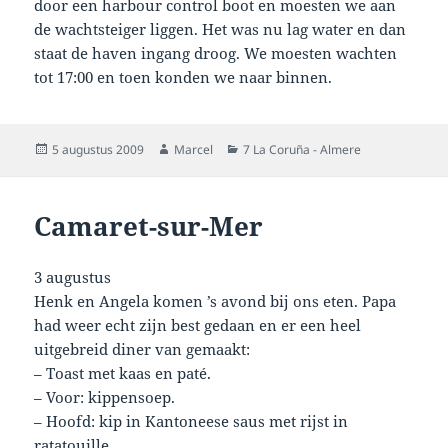
door een harbour control boot en moesten we aan
de wachtsteiger liggen. Het was nu lag water en dan
staat de haven ingang droog. We moesten wachten
tot 17:00 en toen konden we naar binnen.
Geplaatst
Auteur
Categorieën
5 augustus 2009
Marcel
7 La Coruña - Almere
op
Camaret-sur-Mer
3 augustus
Henk en Angela komen ’s avond bij ons eten. Papa
had weer echt zijn best gedaan en er een heel
uitgebreid diner van gemaakt:
– Toast met kaas en paté.
– Voor: kippensoep.
– Hoofd: kip in Kantoneese saus met rijst in
ratatouille.