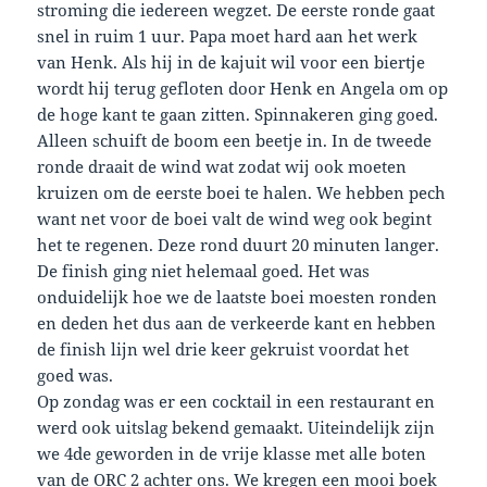
stroming die iedereen wegzet. De eerste ronde gaat
snel in ruim 1 uur. Papa moet hard aan het werk
van Henk. Als hij in de kajuit wil voor een biertje
wordt hij terug gefloten door Henk en Angela om op
de hoge kant te gaan zitten. Spinnakeren ging goed.
Alleen schuift de boom een beetje in. In de tweede
ronde draait de wind wat zodat wij ook moeten
kruizen om de eerste boei te halen. We hebben pech
want net voor de boei valt de wind weg ook begint
het te regenen. Deze rond duurt 20 minuten langer.
De finish ging niet helemaal goed. Het was
onduidelijk hoe we de laatste boei moesten ronden
en deden het dus aan de verkeerde kant en hebben
de finish lijn wel drie keer gekruist voordat het
goed was.
Op zondag was er een cocktail in een restaurant en
werd ook uitslag bekend gemaakt. Uiteindelijk zijn
we 4de geworden in de vrije klasse met alle boten
van de ORC 2 achter ons. We kregen een mooi boek