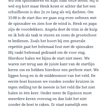
wil ook spinnakeren en kijkt naar onze boom. Hij is
wel erg kort maar Henk komt er achter dat het een
schuifboom is dus 2x zo lang als wij dachten. Om
15:00 is de start dus we gaan nog even oefenen met
de spinnaker en zien hoe de wind is. Henk en papa
zijn de voordekkers. Angela doet de trim in de kuip
en ik heb als taak te sturen en soms de grootschoot
te bedienen. Zoals het hoort bij een generale
repetitie gaat het helemaal fout met de spinnaker.
Hij raakt helemaal gedraaid om de voor stag.
Hierdoor halen we bijna de start niet meer. We
waren net terug aan de juiste kant van de startlijn
keren om en hebben hierdoor een perfecte start. We
liggen hoog en in de middenmoot van het veld. De
eerste boei kunnen we ronden zonder kruizen in
tegen stelling tot de meeste in het veld die het niet
halen in één keer. Onder meer de Equinox moet
meerdere keren overstag en dan lukt het niet
zonder de boei te raken. Er staat namelijk een