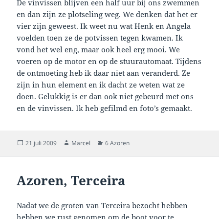
De vinvissen blijven een half uur bij ons zwemmen
en dan zijn ze plotseling weg. We denken dat het er
vier zijn geweest. Ik weet nu wat Henk en Angela
voelden toen ze de potvissen tegen kwamen. Ik
vond het wel eng, maar ook heel erg mooi. We
voeren op de motor en op de stuurautomaat. Tijdens
de ontmoeting heb ik daar niet aan veranderd. Ze
zijn in hun element en ik dacht ze weten wat ze
doen. Gelukkig is er dan ook niet gebeurd met ons
en de vinvissen. Ik heb gefilmd en foto’s gemaakt.
Geplaatst
Auteur
Categorieën
21 juli 2009
Marcel
6 Azoren
op
Azoren, Terceira
Nadat we de groten van Terceira bezocht hebben
hebben we rust genomen om de boot voor te