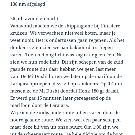
138 nm afgelegd
26 juli avond en nacht
Vanavond moeten we de shippinglane bij Finistere
kruizen. We verwachten niet veel boten, maar je
weet nooit. Het is ondertussen gaan regenen. Als het
donker is zien zien we aan bakboord 5 schepen
varen. Toen het nog licht was zag ik er geen één. Nu
zien we hun rode licht. Dit zijn schepen van de zuid
gaande route dus daar hebben we geen last meer
van. De Mi Dushi horen we later op de marifoon de
Larajara oproepen, deze zit op ramkoers. Op 0.4 nm
missen ze de Mi Dushi doordat Henk 180 gr draait.
Er werd pas 15 minuten later gereageerd op de
marifoon door de Larajara.
Wij zien de zuidgaande route uit en varen door de
noord gaande route. We zien wel een paar schepen
maar deze blijven uit onze buurt. Om 1:00 zijn we
uit de scheepvaart route. De hele tijd zie om de boot