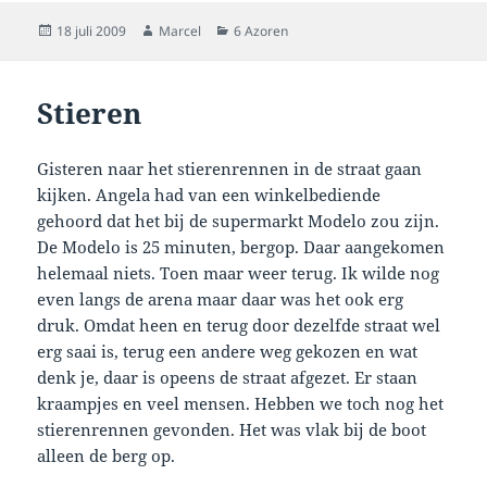
Geplaatst
Auteur
Categorieën
18 juli 2009
Marcel
6 Azoren
op
Stieren
Gisteren naar het stierenrennen in de straat gaan
kijken. Angela had van een winkelbediende
gehoord dat het bij de supermarkt Modelo zou zijn.
De Modelo is 25 minuten, bergop. Daar aangekomen
helemaal niets
. Toen maar weer terug. Ik wilde nog
even langs de arena maar daar was het ook erg
druk. Omdat heen en terug door dezelfde straat wel
erg saai is, terug een andere weg gekozen en wat
denk je, daar is opeens de straat afgezet. Er staan
kraampjes en veel mensen. Hebben we toch nog het
stierenrennen gevonden. Het was vlak bij de boot
alleen de berg op.