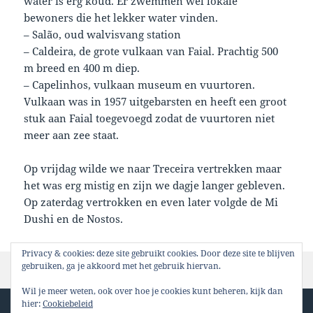
water is erg koud. Er zwemmen wel lokale
bewoners die het lekker water vinden.
– Salão, oud walvisvang station
– Caldeira, de grote vulkaan van Faial. Prachtig 500
m breed en 400 m diep.
– Capelinhos, vulkaan museum en vuurtoren.
Vulkaan was in 1957 uitgebarsten en heeft een groot
stuk aan Faial toegevoegd zodat de vuurtoren niet
meer aan zee staat.
Op vrijdag wilde we naar Treceira vertrekken maar
het was erg mistig en zijn we dagje langer gebleven.
Op zaterdag vertrokken en even later volgde de Mi
Dushi en de Nostos.
Privacy & cookies: deze site gebruikt cookies. Door deze site te blijven
gebruiken, ga je akkoord met het gebruik hiervan.
Geplaatst
Auteur
Categorieën
4 juli 2009
Marcel
6 Azoren
op
Wil je meer weten, ook over hoe je cookies kunt beheren, kijk dan
Berichten
hier:
Cookiebeleid
PAGINA
2