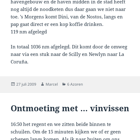
havengebouw en de haven midden in de stad heeft
nog altijd de noodketen dus daar gaan we niet naar
toe. ’s Morgens komt Dini, van de Nostos, langs en
pap gaat direct er een kop koffie drinken.
119 nm afgelegd
In totaal 1036 nm afgelegd. Dit komt door de omweg
naar via een stuk naar de Scilly en Newlyn naar La
Coruña.
Geplaatst
Auteur
Categorieën
27 juli 2009
Marcel
6 Azoren
op
Ontmoeting met … vinvissen
16:50 het regent en we zitten beide binnen te
schuilen. Om de 15 minuten kijken we of er geen
schepen langs komen. Als ik naar buiten om ons