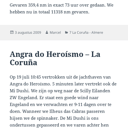
Gevaren 359,4 nm in exact 73 uur over gedaan. We
hebben nu in totaal 11318 nm gevaren.
Geplaatst
Auteur
Categorieën
3 augustus 2009
Marcel
7 La Coruña - Almere
op
Angra do Heroísmo – La
Coruña
Op 19 juli 10:45 vertrokken uit de jachthaven van
Angra do Heroísmo. 5 minuten later vertrekt ook de
Mi Dushi. We zijn op weg naar de Scilly Eilanden
ZW Engeland. Er staat een goede wind naar
Engeland en we verwachten er 9-11 dagen over te
doen. Wanneer we Ilheus das Cabras passeren
hijsen we de spinnaker. De Mi Dushi is ons
ondertussen gepasseerd en we varen achter hen