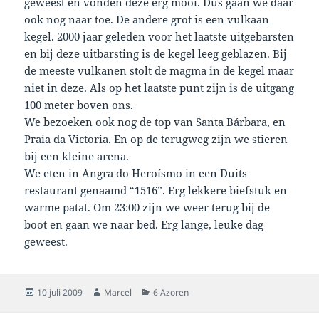
geweest en vonden deze erg mooi. Dus gaan we daar
ook nog naar toe. De andere grot is een vulkaan
kegel. 2000 jaar geleden voor het laatste uitgebarsten
en bij deze uitbarsting is de kegel leeg geblazen. Bij
de meeste vulkanen stolt de magma in de kegel maar
niet in deze. Als op het laatste punt zijn is de uitgang
100 meter boven ons.
We bezoeken ook nog de top van Santa Bárbara, en
Praia da Victoria. En op de terugweg zijn we stieren
bij een kleine arena.
We eten in Angra do Heroísmo in een Duits
restaurant genaamd “1516”. Erg lekkere biefstuk en
warme patat. Om 23:00 zijn we weer terug bij de
boot en gaan we naar bed. Erg lange, leuke dag
geweest.
Geplaatst
Auteur
Categorieën
10 juli 2009
Marcel
6 Azoren
op