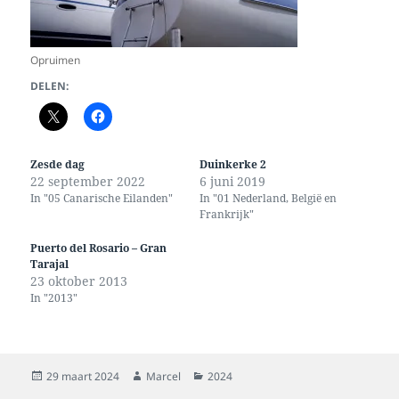
Opruimen
DELEN:
Zesde dag
Duinkerke 2
22 september 2022
6 juni 2019
In "05 Canarische Eilanden"
In "01 Nederland, België en
Frankrijk"
Puerto del Rosario – Gran
Tarajal
23 oktober 2013
In "2013"
Geplaatst
Auteur
Categorieën
29 maart 2024
Marcel
2024
op