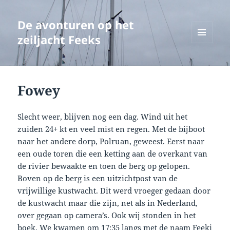
De avonturen op het
zeiljacht Feeks
MENU
EN
WIDGETS
Fowey
Slecht weer, blijven nog een dag. Wind uit het
zuiden 24+ kt en veel mist en regen. Met de bijboot
naar het andere dorp, Polruan, geweest. Eerst naar
een oude toren die een ketting aan de overkant van
de rivier bewaakte en toen de berg op gelopen.
Boven op de berg is een uitzichtpost van de
vrijwillige kustwacht. Dit werd vroeger gedaan door
de kustwacht maar die zijn, net als in Nederland,
over gegaan op camera’s. Ook wij stonden in het
boek. We kwamen om 17:35 langs met de naam Feeki