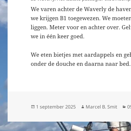
We varen achter de Waverly de haven
we krijgen B1 toegewezen. We moete
liggen. Meter voor en achter over. Gel
we in één keer goed.
We eten bietjes met aardappels en ge
onder de douche en daarna naar bed.
Geplaatst
Auteur
C
1 september 2025
Marcel B. Smit
0
op