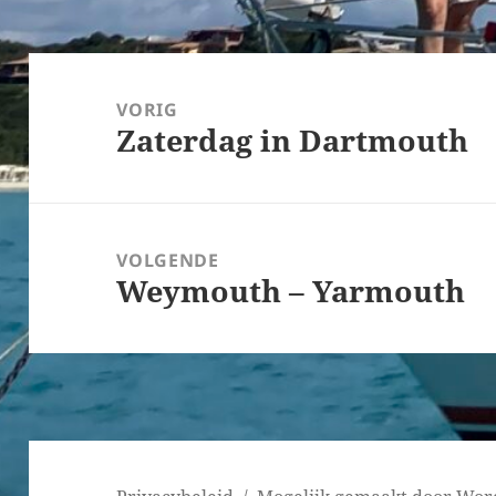
Bericht
navigatie
VORIG
Zaterdag in Dartmouth
Vorig
bericht:
VOLGENDE
Weymouth – Yarmouth
Volgend
bericht: