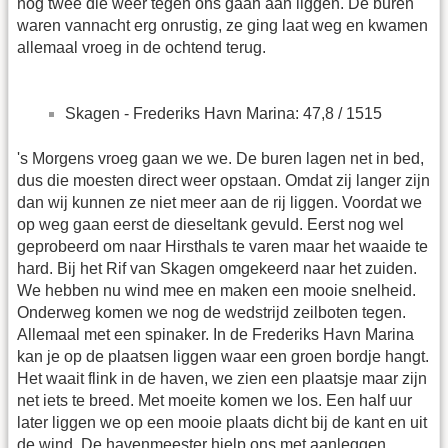
nog twee die weer tegen ons gaan aan liggen. De buren
waren vannacht erg onrustig, ze ging laat weg en kwamen
allemaal vroeg in de ochtend terug.
Skagen - Frederiks Havn Marina: 47,8 / 1515
's Morgens vroeg gaan we we. De buren lagen net in bed,
dus die moesten direct weer opstaan. Omdat zij langer zijn
dan wij kunnen ze niet meer aan de rij liggen. Voordat we
op weg gaan eerst de dieseltank gevuld. Eerst nog wel
geprobeerd om naar Hirsthals te varen maar het waaide te
hard. Bij het Rif van Skagen omgekeerd naar het zuiden.
We hebben nu wind mee en maken een mooie snelheid.
Onderweg komen we nog de wedstrijd zeilboten tegen.
Allemaal met een spinaker. In de Frederiks Havn Marina
kan je op de plaatsen liggen waar een groen bordje hangt.
Het waait flink in de haven, we zien een plaatsje maar zijn
net iets te breed. Met moeite komen we los. Een half uur
later liggen we op een mooie plaats dicht bij de kant en uit
de wind. De havenmeester hielp ons met aanleggen.