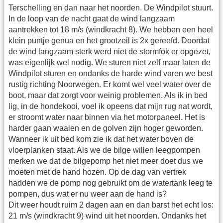
Terschelling en dan naar het noorden. De Windpilot stuurt.
In de loop van de nacht gaat de wind langzaam
aantrekken tot 18 m/s (windkracht 8). We hebben een heel
klein puntje genua en het grootzeil is 2x gereefd. Doordat
de wind langzaam sterk werd niet de stormfok er opgezet,
was eigenlijk wel nodig. We sturen niet zelf maar laten de
Windpilot sturen en ondanks de harde wind varen we best
rustig richting Noorwegen. Er komt wel veel water over de
boot, maar dat zorgt voor weinig problemen. Als ik in bed
lig, in de hondekooi, voel ik opeens dat mijn rug nat wordt,
er stroomt water naar binnen via het motorpaneel. Het is
harder gaan waaien en de golven zijn hoger geworden.
Wanneer ik uit bed kom zie ik dat het water boven de
vloerplanken staat. Als we de bilge willen leegpompen
merken we dat de bilgepomp het niet meer doet dus we
moeten met de hand hozen. Op de dag van vertrek
hadden we de pomp nog gebruikt om de watertank leeg te
pompen, dus wat er nu weer aan de hand is?
Dit weer houdt ruim 2 dagen aan en dan barst het echt los:
21 m/s (windkracht 9) wind uit het noorden. Ondanks het