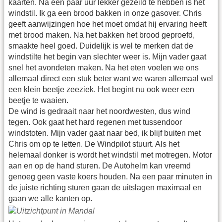
kaarten. Na een paar uur lekker gezeild te hebben is het
windstil. Ik ga een brood bakken in onze gasover. Chris
geeft aanwijzingen hoe het moet omdat hij ervaring heeft
met brood maken. Na het bakken het brood geproefd,
smaakte heel goed. Duidelijk is wel te merken dat de
windstilte het begin van slechter weer is. Mijn vader gaat
snel het avondeten maken. Na het eten voelen we ons
allemaal direct een stuk beter want we waren allemaal wel
een klein beetje zeeziek. Het begint nu ook weer een
beetje te waaien.
De wind is gedraait naar het noordwesten, dus wind
tegen. Ook gaat het hard regenen met tussendoor
windstoten. Mijn vader gaat naar bed, ik blijf buiten met
Chris om op te letten. De Windpilot stuurt. Als het
helemaal donker is wordt het windstil met motregen. Motor
aan en op de hand sturen. De Autohelm kan vreemd
genoeg geen vaste koers houden. Na een paar minuten in
de juiste richting sturen gaan de uitslagen maximaal en
gaan we alle kanten op.