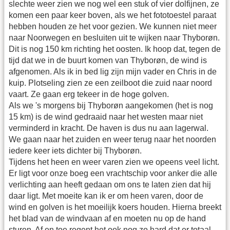
slechte weer zien we nog wel een stuk of vier dolfijnen, ze
komen een paar keer boven, als we het fototoestel paraat
hebben houden ze het voor gezien. We kunnen niet meer
naar Noorwegen en besluiten uit te wijken naar Thyborøn.
Dit is nog 150 km richting het oosten. Ik hoop dat, tegen de
tijd dat we in de buurt komen van Thyborøn, de wind is
afgenomen. Als ik in bed lig zijn mijn vader en Chris in de
kuip. Plotseling zien ze een zeilboot die zuid naar noord
vaart. Ze gaan erg tekeer in de hoge golven.
Als we 's morgens bij Thyborøn aangekomen (het is nog
15 km) is de wind gedraaid naar het westen maar niet
verminderd in kracht. De haven is dus nu aan lagerwal.
We gaan naar het zuiden en weer terug naar het noorden
iedere keer iets dichter bij Thyborøn.
Tijdens het heen en weer varen zien we opeens veel licht.
Er ligt voor onze boeg een vrachtschip voor anker die alle
verlichting aan heeft gedaan om ons te laten zien dat hij
daar ligt. Met moeite kan ik er om heen varen, door de
wind en golven is het moeilijk koers houden. Hierna breekt
het blad van de windvaan af en moeten nu op de hand
sturen. Af en toe regent het ook nog zo hard dat er totaal