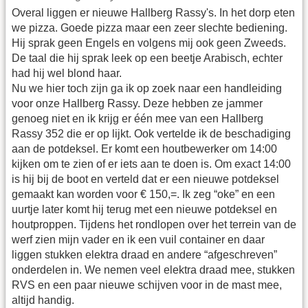
Overal liggen er nieuwe Hallberg Rassy's. In het dorp eten
we pizza. Goede pizza maar een zeer slechte bediening.
Hij sprak geen Engels en volgens mij ook geen Zweeds.
De taal die hij sprak leek op een beetje Arabisch, echter
had hij wel blond haar.
Nu we hier toch zijn ga ik op zoek naar een handleiding
voor onze Hallberg Rassy. Deze hebben ze jammer
genoeg niet en ik krijg er één mee van een Hallberg
Rassy 352 die er op lijkt. Ook vertelde ik de beschadiging
aan de potdeksel. Er komt een houtbewerker om 14:00
kijken om te zien of er iets aan te doen is. Om exact 14:00
is hij bij de boot en verteld dat er een nieuwe potdeksel
gemaakt kan worden voor € 150,=. Ik zeg “oke” en een
uurtje later komt hij terug met een nieuwe potdeksel en
houtproppen. Tijdens het rondlopen over het terrein van de
werf zien mijn vader en ik een vuil container en daar
liggen stukken elektra draad en andere “afgeschreven”
onderdelen in. We nemen veel elektra draad mee, stukken
RVS en een paar nieuwe schijven voor in de mast mee,
altijd handig.