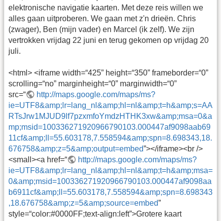
elektronische navigatie kaarten. Met deze reis willen we
alles gaan uitproberen. We gaan met z'n drieën. Chris
(zwager), Ben (mijn vader) en Marcel (ik zelf). We zijn
vertrokken vrijdag 22 juni en terug gekomen op vrijdag 20
juli.
<html> <iframe width=“425” height=“350” frameborder=“0”
scrolling=“no” marginheight=“0” marginwidth=“0”
src=“
http://maps.google.com/maps/ms?
ie=UTF8&amp;lr=lang_nl&amp;hl=nl&amp;t=h&amp;s=AA
RTsJrw1MJUD9lf7pzxmfoYmdzHTHK3xw&amp;msa=0&a
mp;msid=100336271920966790103.000447af9098aab69
11cf&amp;ll=55.603178,7.558594&amp;spn=8.698343,18.
676758&amp;z=5&amp;output=embed
”></iframe><br />
<small><a href=“
http://maps.google.com/maps/ms?
ie=UTF8&amp;lr=lang_nl&amp;hl=nl&amp;t=h&amp;msa=
0&amp;msid=100336271920966790103.000447af9098aa
b6911cf&amp;ll=55.603178,7.558594&amp;spn=8.698343
,18.676758&amp;z=5&amp;source=embed
”
style=“color:#0000FF;text-align:left”>Grotere kaart