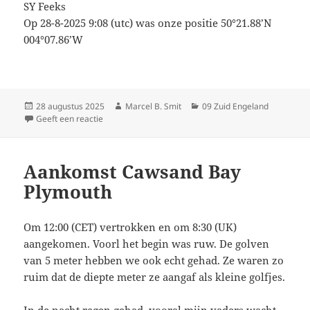
SY Feeks
Op 28-8-2025 9:08 (utc) was onze positie 50°21.88’N
004°07.86’W
Geplaatst
Auteur
Categorieën
28 augustus 2025
Marcel B. Smit
09 Zuid Engeland
op
op Plymouth
Geeft een reactie
Aankomst Cawsand Bay
Plymouth
Om 12:00 (CET) vertrokken en om 8:30 (UK)
aangekomen. Voorl het begin was ruw. De golven
van 5 meter hebben we ook echt gehad. Ze waren zo
ruim dat de diepte meter ze aangaf als kleine golfjes.
In de nacht regen gehad, vooral mijn vaders wacht