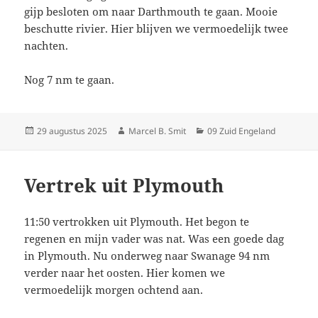
gijp besloten om naar Darthmouth te gaan. Mooie
beschutte rivier. Hier blijven we vermoedelijk twee
nachten.
Nog 7 nm te gaan.
Geplaatst
Auteur
Categorieën
29 augustus 2025
Marcel B. Smit
09 Zuid Engeland
op
Vertrek uit Plymouth
11:50 vertrokken uit Plymouth. Het begon te
regenen en mijn vader was nat. Was een goede dag
in Plymouth. Nu onderweg naar Swanage 94 nm
verder naar het oosten. Hier komen we
vermoedelijk morgen ochtend aan.