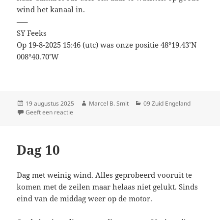
wind het kanaal in.
—–
SY Feeks
Op 19-8-2025 15:46 (utc) was onze positie 48°19.43’N
008°40.70’W
Geplaatst
Auteur
Categorieën
19 augustus 2025
Marcel B. Smit
09 Zuid Engeland
op
op Tonijn
Geeft een reactie
Dag 10
Dag met weinig wind. Alles geprobeerd vooruit te
komen met de zeilen maar helaas niet gelukt. Sinds
eind van de middag weer op de motor.