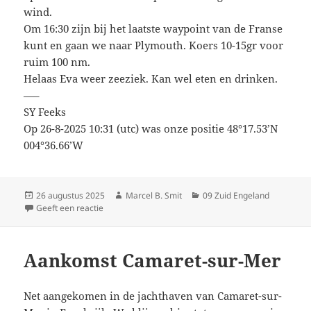
wind.
Om 16:30 zijn bij het laatste waypoint van de Franse
kunt en gaan we naar Plymouth. Koers 10-15gr voor
ruim 100 nm.
Helaas Eva weer zeeziek. Kan wel eten en drinken.
—–
SY Feeks
Op 26-8-2025 10:31 (utc) was onze positie 48°17.53’N
004°36.66’W
Geplaatst
Auteur
Categorieën
26 augustus 2025
Marcel B. Smit
09 Zuid Engeland
op
op Vertrek uit Camaretsur-Mer
Geeft een reactie
Aankomst Camaret-sur-Mer
Net aangekomen in de jachthaven van Camaret-sur-