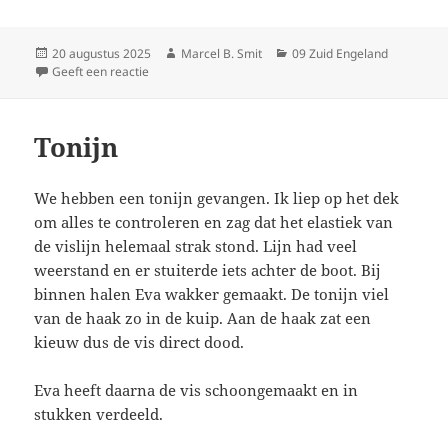
Geplaatst
Auteur
Categorieën
20 augustus 2025
Marcel B. Smit
09 Zuid Engeland
op
op Dag 11
Geeft een reactie
Tonijn
We hebben een tonijn gevangen. Ik liep op het dek
om alles te controleren en zag dat het elastiek van
de vislijn helemaal strak stond. Lijn had veel
weerstand en er stuiterde iets achter de boot. Bij
binnen halen Eva wakker gemaakt. De tonijn viel
van de haak zo in de kuip. Aan de haak zat een
kieuw dus de vis direct dood.
Eva heeft daarna de vis schoongemaakt en in
stukken verdeeld.