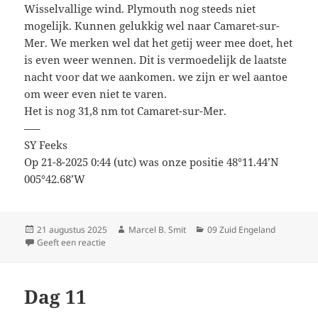
Wisselvallige wind. Plymouth nog steeds niet
mogelijk. Kunnen gelukkig wel naar Camaret-sur-
Mer. We merken wel dat het getij weer mee doet, het
is even weer wennen. Dit is vermoedelijk de laatste
nacht voor dat we aankomen. we zijn er wel aantoe
om weer even niet te varen.
Het is nog 31,8 nm tot Camaret-sur-Mer.
—–
SY Feeks
Op 21-8-2025 0:44 (utc) was onze positie 48°11.44’N
005°42.68’W
Geplaatst
Auteur
Categorieën
21 augustus 2025
Marcel B. Smit
09 Zuid Engeland
op
op Dag 12
Geeft een reactie
Dag 11