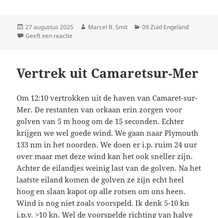
Geplaatst
Auteur
Categorieën
27 augustus 2025
Marcel B. Smit
09 Zuid Engeland
op
op Aankomst Cawsand Bay Plymouth
Geeft een reactie
Vertrek uit Camaretsur-Mer
Om 12:10 vertrokken uit de haven van Camaret-sur-
Mer. De restanten van orkaan erin zorgen voor
golven van 5 m hoog om de 15 seconden. Echter
krijgen we wel goede wind. We gaan naar Plymouth
133 nm in het noorden. We doen er i.p. ruim 24 uur
over maar met deze wind kan het ook sneller zijn.
Achter de eilandjes weinig last van de golven. Na het
laatste eiland komen de golven ze zijn echt heel
hoog en slaan kapot op alle rotsen om ons heen.
Wind is nog niet zoals voorspeld. Ik denk 5-10 kn
i.p.v. >10 kn. Wel de voorspelde richting van halve