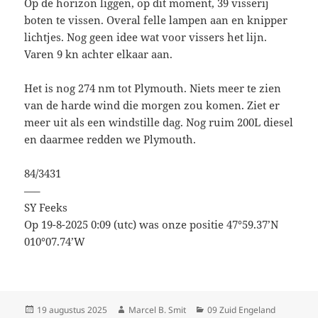
Op de horizon liggen, op dit moment, 39 visserij
boten te vissen. Overal felle lampen aan en knipper
lichtjes. Nog geen idee wat voor vissers het lijn.
Varen 9 kn achter elkaar aan.
Het is nog 274 nm tot Plymouth. Niets meer te zien
van de harde wind die morgen zou komen. Ziet er
meer uit als een windstille dag. Nog ruim 200L diesel
en daarmee redden we Plymouth.
84/3431
—–
SY Feeks
Op 19-8-2025 0:09 (utc) was onze positie 47°59.37’N
010°07.74’W
Geplaatst
Auteur
Categorieën
19 augustus 2025
Marcel B. Smit
09 Zuid Engeland