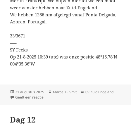
Mer in Frankrijk. We blijven hier tot we een mooi
weer venster hebben naar Zuid-Engeland.
We hebben 1266 nm afgelegd vanaf Ponta Delgada,
Azoren, Portugal.
33/3671
—–
SY Feeks
Op 21-8-2025 10:39 (utc) was onze positie 48°16.78’N
004°35.36’W
Geplaatst
Auteur
Categorieën
21 augustus 2025
Marcel B. Smit
09 Zuid Engeland
op
op Aankomst Camaret-sur-Mer
Geeft een reactie
Dag 12