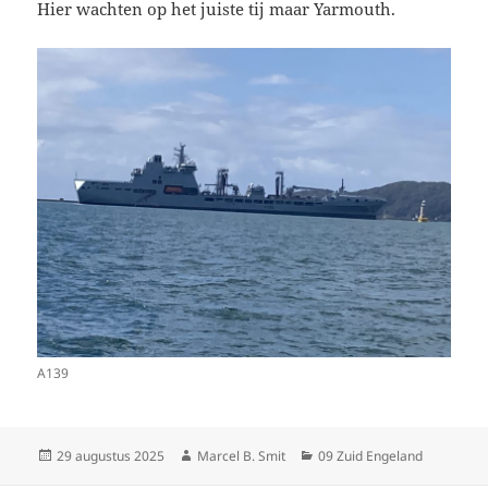
Hier wachten op het juiste tij maar Yarmouth.
A139
Geplaatst
Auteur
Categorieën
29 augustus 2025
Marcel B. Smit
09 Zuid Engeland
op