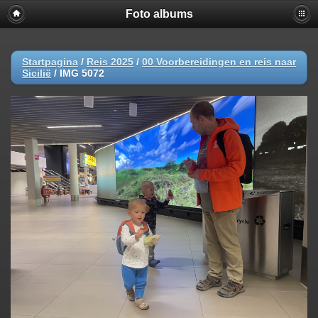
Foto albums
Startpagina
/
Reis 2025
/
00 Voorbereidingen en reis naar
Sicilië
/
IMG 5072