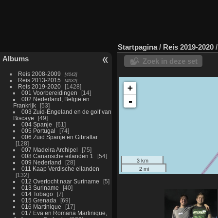
Startpagina
/
Reis 2019-2020
Albums
Zoek in deze set
Reis 2008-2009
4042
Reis 2013-2015
4032
+
Reis 2019-2020
1428
001 Voorbereidingen
14
-
002 Nederland, België en
Frankrijk
53
003 Zuid-Engeland en de golf van
Biscaye
49
004 Spanje
61
005 Portugal
74
006 Zuid Spanje en Gibraltar
128
007 Madeira Archipel
75
008 Canarische eilanden 1
54
3 km
009 Nederland
28
2 mi
011 Kaap Verdische eilanden
132
012 Overtocht naar Suriname
5
013 Suriname
40
014 Tobago
7
015 Grenada
69
016 Martinique
17
017 Eva en Romana Martinique,