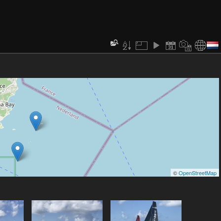
©
OpenStreetMap