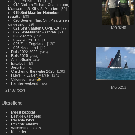
Antigua en Barbuda
129
018 Dick en Richard Guadeloupe,
Montserrat, St Kitts, St Maarten
30
019 Sint Maarten Heineken
regatta
38
020 Beer en Nino Sint Maarten en
omgeving.
29
IMG 5245
021 Sint Maarten COVID-19
77
022 Sint-Maarten - Azoren
21
023 Azoren
159
024 Azoren - UK
1
025 Zuid Engeland
120
026 Nederland
12
Reis 2022-2023
1416
Reis 2025
2701
Amel Sharki
424
Elisabeth
3
Jonathan
8
Children of the water 2025
130
Huwelijk Eva en Marcel
372
Vakantie
6626
Familieweekend
305
IMG 5253
21487 foto's
Uitgelicht
Meest bezocht
Best gewaardeerd
Recente foto's
Recente albums
Willekeurige foto's
Kalender