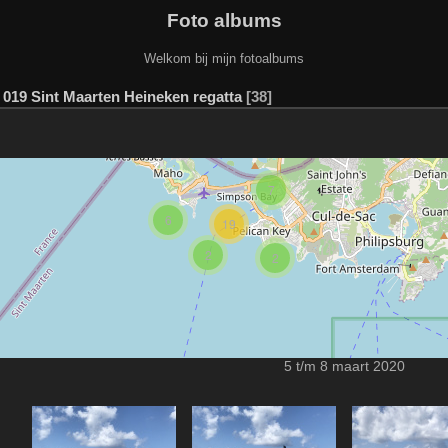
Foto albums
Welkom bij mijn fotoalbums
/
019 Sint Maarten Heineken regatta
38
7
6
19
2
2
5 t/m 8 maart 2020