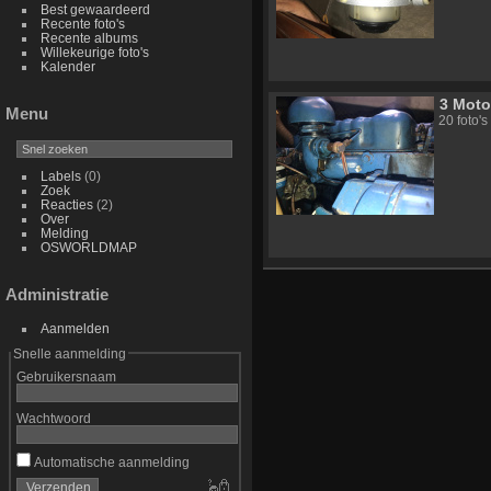
Best gewaardeerd
Recente foto's
Recente albums
Willekeurige foto's
Kalender
3 Moto
Menu
20 foto's
Labels
(0)
Zoek
Reacties
(2)
Over
Melding
OSWORLDMAP
Administratie
Aanmelden
Snelle aanmelding
Gebruikersnaam
Wachtwoord
Automatische aanmelding