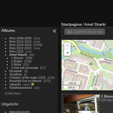
Startpagina
/
Amel Sharki
Albums
Zoek in deze set
Reis 2008-2009
4042
Reis 2013-2015
4032
+
Reis 2019-2020
1428
Reis 2022-2023
1416
-
Reis 2025
2701
Amel Sharki
424
1 Binnen
189
2 Buiten
198
3 Motor
20
4 Dek luik renovatie
17
Elisabeth
3
Jonathan
8
Children of the water 2025
130
Huwelijk Eva en Marcel
372
100 m
Vakantie
6602
300 ft
Familieweekend
305
21463 foto's
1 Binn
189 foto'
Uitgelicht
Meest bezocht