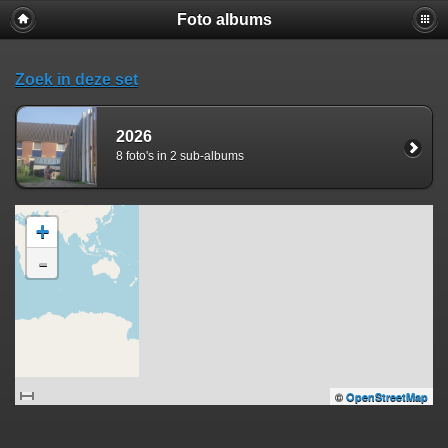
Foto albums
Zoek in deze set
2026
8 foto's in 2 sub-albums
+
-
©
OpenStreetMap